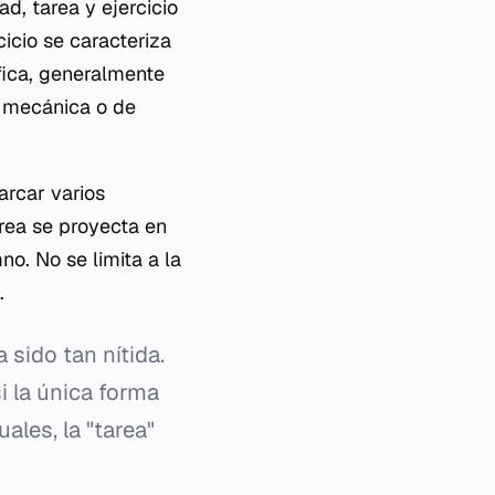
d, tarea y ejercicio
icio se caracteriza
ífica, generalmente
e mecánica o de
arcar varios
area se proyecta en
no. No se limita a la
.
 sido tan nítida.
si la única forma
ales, la "tarea"