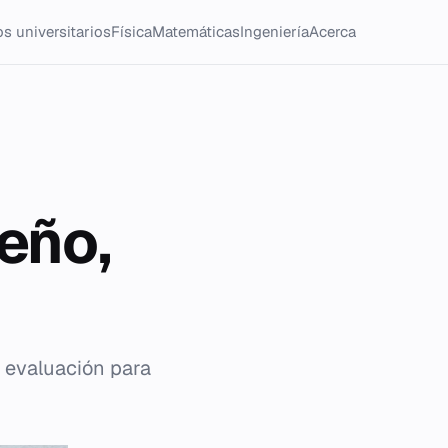
s universitarios
Física
Matemáticas
Ingeniería
Acerca
eño,
y evaluación para