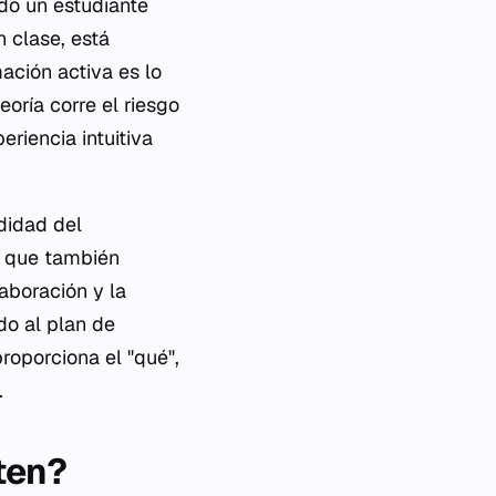
do un estudiante
 clase, está
ación activa es lo
eoría corre el riesgo
eriencia intuitiva
didad del
o que también
aboración y la
do al plan de
roporciona el "qué",
.
ten?