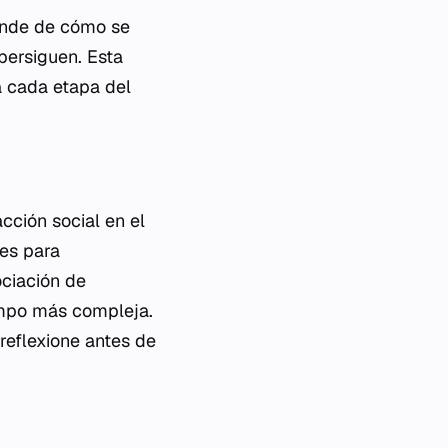
ende de cómo se
persiguen. Esta
a cada etapa del
acción social en el
les para
ociación de
iempo más compleja.
eflexione antes de