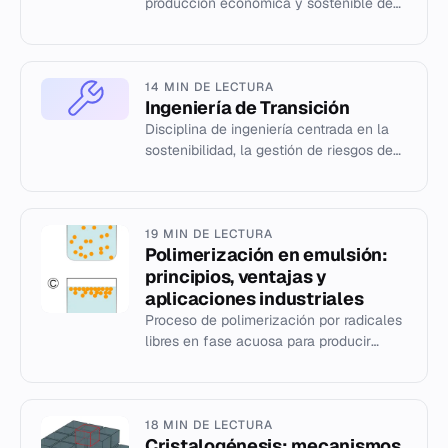
producción económica y sostenible de
materiales, procesos unitarios y sectores
industriales.
14 MIN DE LECTURA
Ingeniería de Transición
Disciplina de ingeniería centrada en la
sostenibilidad, la gestión de riesgos de
insostenibilidad y el diseño de sistemas
resilientes ante e...
19 MIN DE LECTURA
Polimerización en emulsión:
principios, ventajas y
aplicaciones industriales
Proceso de polimerización por radicales
libres en fase acuosa para producir
látex, plásticos y cauchos sintéticos con
bajo contenido de COV.
18 MIN DE LECTURA
Cristalogénesis: mecanismos