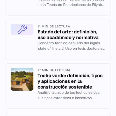
en la Teoría de Restricciones de Eliyahu
M. Goldratt, enfocado en la optimización
de recursos y buffer...
11 MIN DE LECTURA
Estado del arte: definición,
uso académico y normativa
Concepto técnico derivado del inglés
'state of the art'. Uso en tesis doctorales,
patentes y recomendaciones del DLE.
17 MIN DE LECTURA
Techo verde: definición, tipos
y aplicaciones en la
construcción sostenible
Análisis técnico de los techos verdes,
sus tipos extensivos e intensivos,
ventajas ecológicas y ejemplos
históricos y contemporáneos.