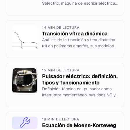
Selectric, máquina de escribir eléctrica
que revolucionó la tipografía y el
procesamiento de texto en...
14 MIN DE LECTURA
Transición vítrea dinámica
Análisis de la transición vítrea dinámica
(α) en polímeros amorfos, sus modelos
matemáticos y propiedades físicas.
15 MIN DE LECTURA
Pulsador eléctrico: definición,
tipos y funcionamiento
Definición técnica del pulsador como
interruptor momentáneo, sus tipos NO y
NC, y aplicaciones prácticas en circuitos
eléctricos.
18 MIN DE LECTURA
Ecuación de Moens-Korteweg