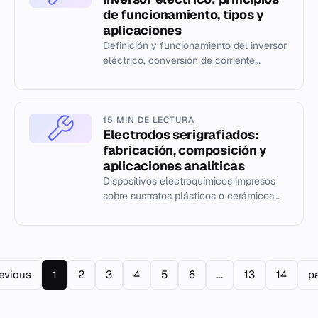
de funcionamiento, tipos y
aplicaciones
Definición y funcionamiento del inversor
eléctrico, conversión de corriente
continua a alterna, parámetros de
rendimiento y aplicaciones ind...
15 MIN DE LECTURA
Electrodos serigrafiados:
fabricación, composición y
aplicaciones analíticas
Dispositivos electroquímicos impresos
sobre sustratos plásticos o cerámicos
para análisis rápidos, portátiles y de bajo
coste en entornos in...
revious
1
2
3
4
5
6
...
13
14
p