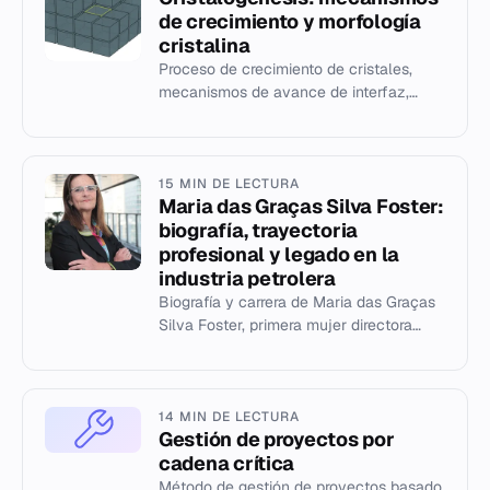
de crecimiento y morfología
cristalina
Proceso de crecimiento de cristales,
mecanismos de avance de interfaz,
fuerzas motrices y formación de
defectos según la termodinámica de Gi...
15 MIN DE LECTURA
Maria das Graças Silva Foster:
biografía, trayectoria
profesional y legado en la
industria petrolera
Biografía y carrera de Maria das Graças
Silva Foster, primera mujer directora
ejecutiva de una gran compañía
petrolera mundial y exjefa de P...
14 MIN DE LECTURA
Gestión de proyectos por
cadena crítica
Método de gestión de proyectos basado