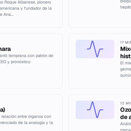
bloqu
nso Roque Albanese, pionero
hepát
noamericana y fundador de la
 Ana...
17 M
hara
Mix
his
fantil temprana con patrón de
EEG y pronóstico
El mi
germe
quirú
13 M
a)
Ozo
de 
 relación entre órganos con
erenciado de la analogía y la
Análi
mecan