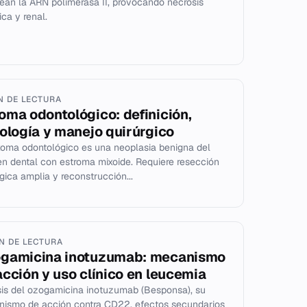
ean la ARN polimerasa II, provocando necrosis
ica y renal.
IN DE LECTURA
oma odontológico: definición,
tología y manejo quirúrgico
xoma odontológico es una neoplasia benigna del
n dental con estroma mixoide. Requiere resección
rgica amplia y reconstrucción...
IN DE LECTURA
gamicina inotuzumab: mecanismo
acción y uso clínico en leucemia
sis del ozogamicina inotuzumab (Besponsa), su
ismo de acción contra CD22, efectos secundarios