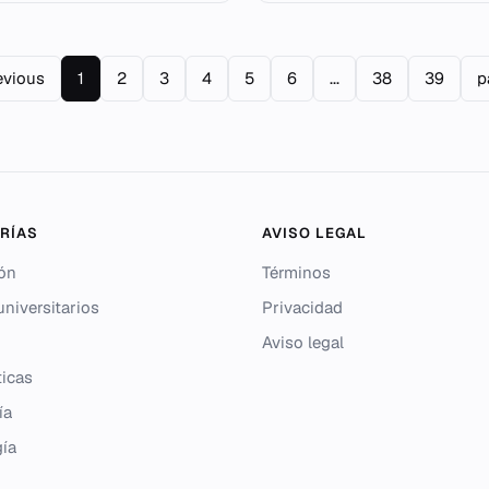
evious
1
2
3
4
5
6
...
38
39
p
RÍAS
AVISO LEGAL
ón
Términos
niversitarios
Privacidad
Aviso legal
icas
ía
gía