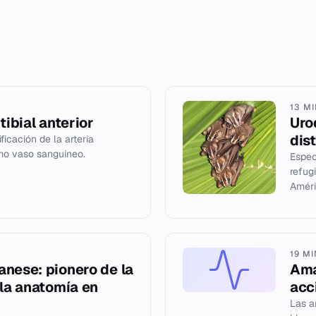
13 M
tibial anterior
Uro
dis
ficación de la arteria
omo vaso sanguíneo.
Espec
refug
Améri
19 M
nese: pionero de la
Ama
 la anatomía en
acc
Las a