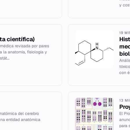
y cos
19 M
ta científica)
His
mec
 médica revisada por pares
 la anatomía, fisiología y
bio
tát...
Análi
tóxic
con é
13 M
Pro
anatómica del cerebro
El Pr
una entidad anatómica
anunc
para 