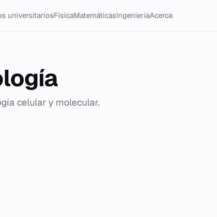
s universitarios
Física
Matemáticas
Ingeniería
Acerca
ología
ogía celular y molecular.