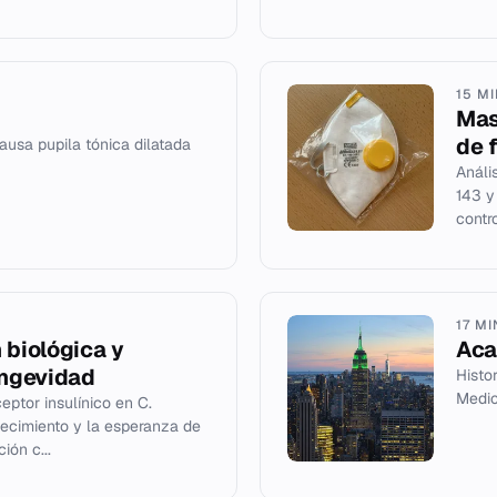
15 M
Mas
de f
ausa pupila tónica dilatada
Análi
143 y
contro
17 M
 biológica y
Aca
ongevidad
Histo
Medic
eptor insulínico en C.
jecimiento y la esperanza de
ión c...