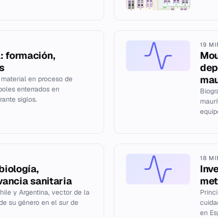
19 M
: formación,
Mou
s
dep
mau
 material en proceso de
rboles enterrados en
Biogr
ante siglos.
mauri
equipo
18 M
biología,
Inv
vancia sanitaria
met
ile y Argentina, vector de la
Princ
 de su género en el sur de
cuida
en Es