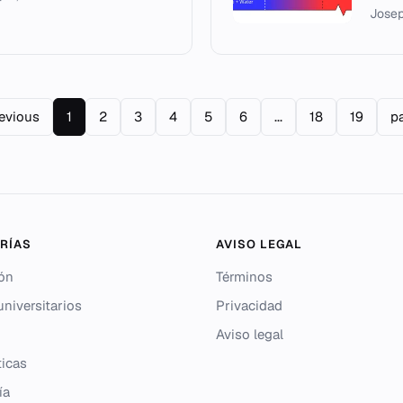
Josep
revious
1
2
3
4
5
6
...
18
19
p
RÍAS
AVISO LEGAL
ón
Términos
niversitarios
Privacidad
Aviso legal
icas
ía