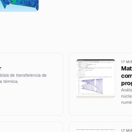
17 M
r
Mat
com
lisis de transferencia de
ía térmica.
pro
Análi
núcle
numér
17 M