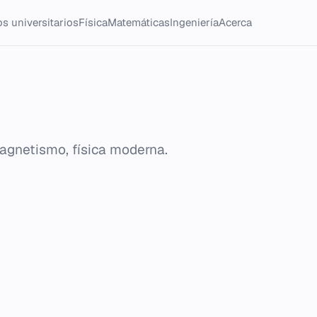
s universitarios
Física
Matemáticas
Ingeniería
Acerca
agnetismo, física moderna.