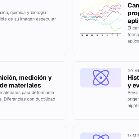
Cam
pro
sica, química y biología
ible de su imagen especular.
apl
El ca
forma
aplica
20 M
nición, medición y
His
 de materiales
y e
materiales para deformarse
Revisi
. Diferencias con ductilidad
orige
hipót
17 M