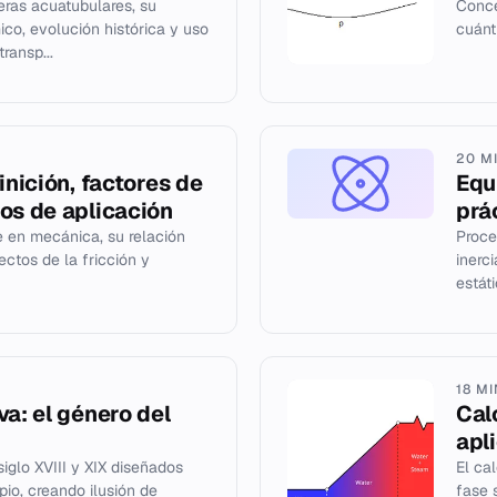
deras acuatubulares, su
Conce
co, evolución histórica y uso
cuánt
ransp...
20 M
inición, factores de
Equ
os de aplicación
prá
te en mecánica, su relación
Proce
ectos de la fricción y
inerc
estát
18 M
va: el género del
Calo
apl
iglo XVIII y XIX diseñados
El ca
io, creando ilusión de
fase s