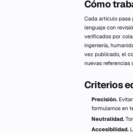
Cómo trab
Cada artículo pasa 
lenguaje con revisió
verificados por col
ingeniería, humanid
vez publicado, el c
nuevas referencias 
Criterios e
Precisión.
Evitam
formulamos en t
Neutralidad.
Ton
Accesibilidad.
L