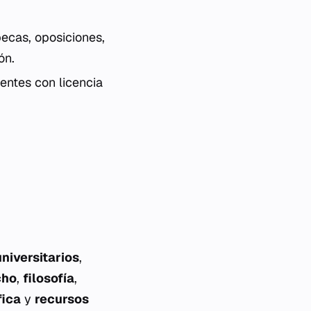
ecas, oposiciones,
ón.
ntes con licencia
niversitarios
,
cho
,
filosofía
,
fica
y
recursos