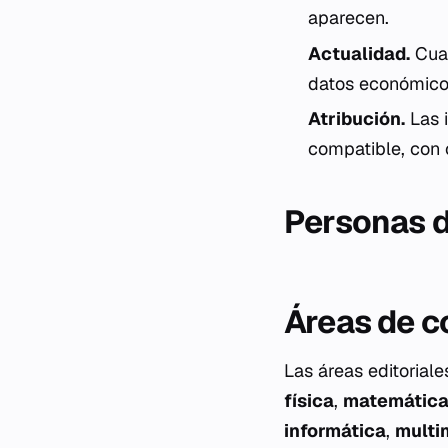
aparecen.
Actualidad.
Cuan
datos económicos)
Atribución.
Las 
compatible, con c
Personas d
Áreas de c
Las áreas editorial
física
,
matemátic
informática
,
multi