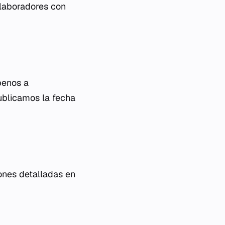
olaboradores con
benos a
ublicamos la fecha
iones detalladas en