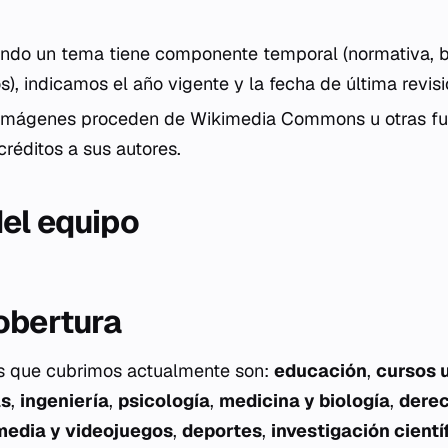
do un tema tiene componente temporal (normativa, b
, indicamos el año vigente y la fecha de última revisi
imágenes proceden de Wikimedia Commons u otras fue
réditos a sus autores.
el equipo
obertura
es que cubrimos actualmente son:
educación
,
cursos u
as
,
ingeniería
,
psicología
,
medicina y biología
,
dere
media y videojuegos
,
deportes
,
investigación cientí