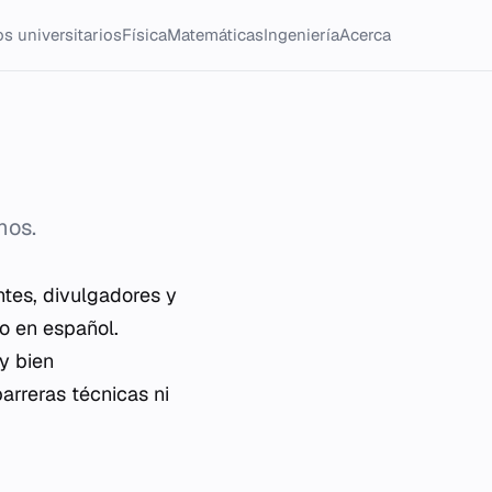
s universitarios
Física
Matemáticas
Ingeniería
Acerca
mos.
ntes, divulgadores y
o en español.
y bien
arreras técnicas ni