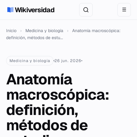
Wikiversidad
☰
Inicio
›
Medicina y biología
›
Anatomía macroscópica:
definición, métodos de estu...
Medicina y biología
26 jun. 2026
Anatomía
macroscópica:
definición,
métodos de