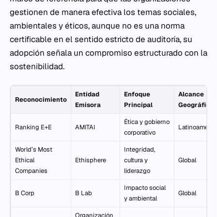
gestionen de manera efectiva los temas sociales,
ambientales y éticos, aunque no es una norma
certificable en el sentido estricto de auditoría, su
adopción señala un compromiso estructurado con la
sostenibilidad.
Entidad
Enfoque
Alcance
Reconocimiento
Emisora
Principal
Geográfico
Ética y gobierno
Ranking E+E
AMITAI
Latinoaméric
corporativo
World’s Most
Integridad,
Ethical
Ethisphere
cultura y
Global
Companies
liderazgo
Impacto social
B Corp
B Lab
Global
y ambiental
Organización