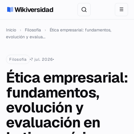
Wikiversidad
☰
Inicio
›
Filosofía
›
Ética empresarial: fundamentos,
evolución y evalua...
Filosofía
7 jul. 2026
Ética empresarial:
fundamentos,
evolución y
evaluación en