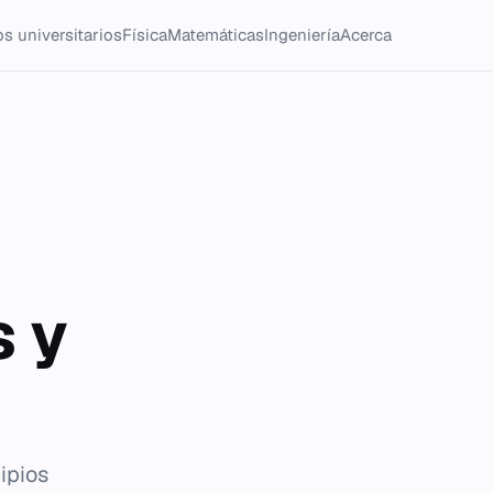
s universitarios
Física
Matemáticas
Ingeniería
Acerca
 y
ipios