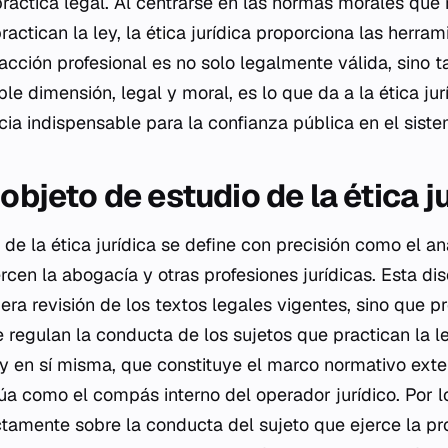
 práctica legal. Al centrarse en las normas morales que
ractican la ley, la ética jurídica proporciona las herra
 acción profesional es no solo legalmente válida, sino
oble dimensión, legal y moral, es lo que da a la ética ju
ia indispensable para la confianza pública en el sistem
 objeto de estudio de la ética j
 de la ética jurídica se define con precisión como el an
rcen la abogacía y otras profesiones jurídicas. Esta d
era revisión de los textos legales vigentes, sino que p
regulan la conducta de los sujetos que practican la l
ley en sí misma, que constituye el marco normativo exter
úa como el compás interno del operador jurídico. Por lo
ectamente sobre la conducta del sujeto que ejerce la p