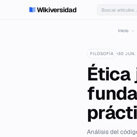
Wikiversidad
Inicio
›
FILOSOFÍA
30 JUN.
Ética 
funda
práct
Análisis del códig