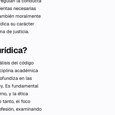
 regulan la conducta
mientas necesarias
 también moralmente
rídica su carácter
a de justicia.
urídica?
álisis del código
isciplina académica
rofundiza en las
ey. Es fundamental
no, y la ética
 tanto, el foco
rofesión, examinando