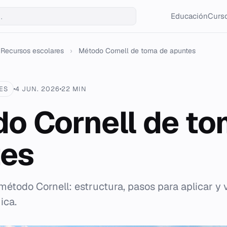
Educación
Curso
Recursos escolares
›
Método Cornell de toma de apuntes
ES
4 JUN. 2026
22 MIN
o Cornell de to
tes
método Cornell: estructura, pasos para aplicar y 
ica.