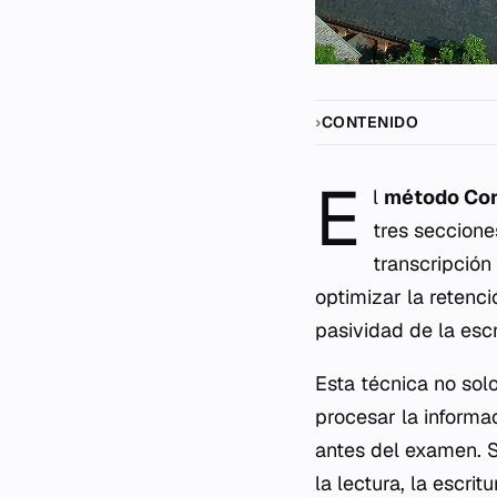
CONTENIDO
E
l
método Cor
tres seccione
transcripción
optimizar la retenc
pasividad de la escr
Esta técnica no solo
procesar la informa
antes del examen. Su
la lectura, la escrit