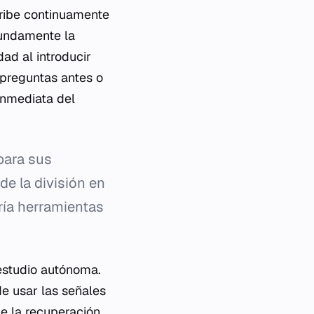
cribe continuamente
fundamente la
ad al introducir
 preguntas antes o
inmediata del
para sus
de la división en
ría herramientas
 estudio autónoma.
de usar las señales
e la recuperación