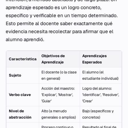
aprendizaje esperado es un logro concreto,
específico y verificable en un tiempo determinado.
Esto permite al docente saber exactamente qué
evidencia necesita recolectar para afirmar que el
alumno aprendió.
Objetivos de
Aprendizajes
Característica
Aprendizaje
Esperados
El docente (o la clase
El alumno (el
Sujeto
en general)
estudiante individual)
Acción del maestro:
Logro del alumno:
Verbo clave
'Explicar', 'Mostrar',
'Identificar', 'Resolver',
'Guiar'
'Crear'
Nivel de
Alto (a menudo
Bajo (específicos y
abstracción
generales o amplios)
concretos)
Proceso continuo o
Resultado al final de