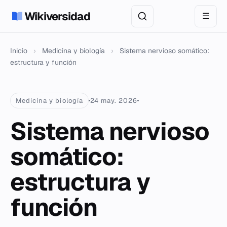
Wikiversidad
☰
Inicio
›
Medicina y biología
›
Sistema nervioso somático:
estructura y función
Medicina y biología
24 may. 2026
Sistema nervioso
somático:
estructura y
función