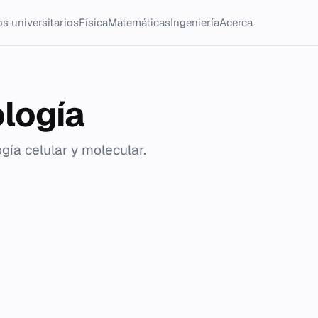
s universitarios
Física
Matemáticas
Ingeniería
Acerca
ología
ogía celular y molecular.