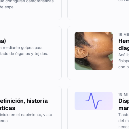
e configuran características
de espe...
19 M
na)
Hem
dia
ca mediante golpes para
tado de órganos y tejidos.
Análi
fisio
con b
15 M
finición, historia
Disp
sticas
man
inicio en el nacimiento, visto
Trast
eres.
del m
neces