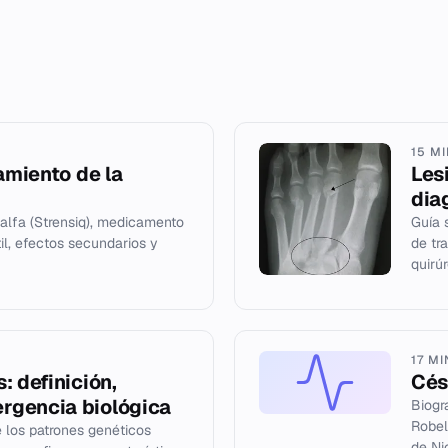
15 M
amiento de la
Lesi
dia
alfa (Strensiq), medicamento
Guía 
til, efectos secundarios y
de tr
quirúr
17 M
: definición,
Cés
rgencia biológica
Biogr
Robel
 los patrones genéticos
de Ni