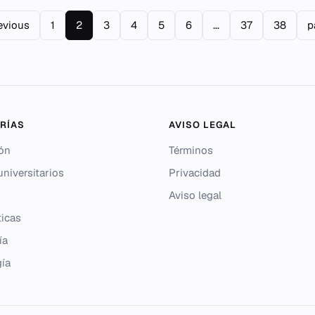
evious
1
2
3
4
5
6
...
37
38
p
RÍAS
AVISO LEGAL
ón
Términos
niversitarios
Privacidad
Aviso legal
icas
ía
gía