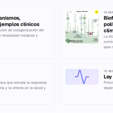
16 M
anismos,
Bio
ejemplos clínicos
pol
cli
ción de colagenización del
a neoplasias malignas y
La bi
como 
para m
15 M
Ley 
ca que estudia la respuesta
Princ
ta y su efecto en la salud y
depen