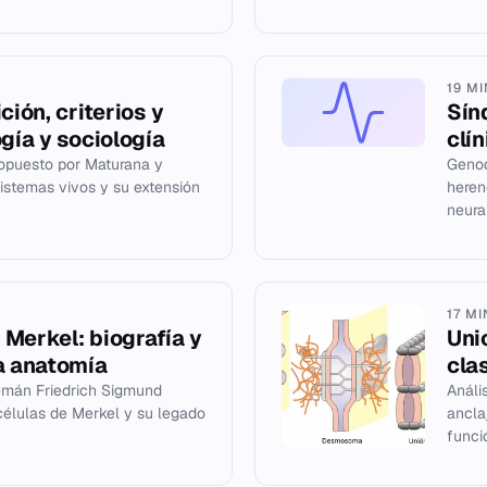
19 M
ción, criterios y
Sín
ogía y sociología
clí
opuesto por Maturana y
Genod
sistemas vivos y su extensión
heren
neura
17 M
Merkel: biografía y
Uni
a anatomía
cla
lemán Friedrich Sigmund
Análi
células de Merkel y su legado
ancla
funci