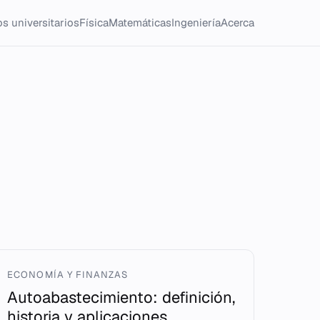
s universitarios
Física
Matemáticas
Ingeniería
Acerca
ECONOMÍA Y FINANZAS
Autoabastecimiento: definición,
historia y aplicaciones