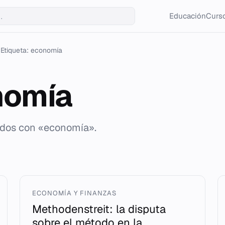
Educación
Curso
Etiqueta: economía
nomía
ados con «economía».
ECONOMÍA Y FINANZAS
Methodenstreit: la disputa
sobre el método en la