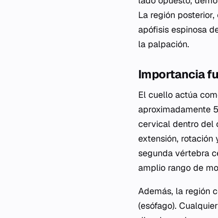
lado opuesto, demos
La región posterior, 
apófisis espinosa de
la palpación.
Importancia f
El cuello actúa com
aproximadamente 5 
cervical dentro del
extensión, rotación y
segunda vértebra ce
amplio rango de mov
Además, la región ce
(esófago). Cualquie