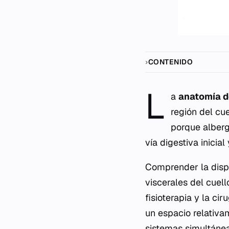
CONTENIDO
L
a
anatomía d
región del cu
porque alberga
vía digestiva inicia
Comprender la dispo
viscerales del cuell
fisioterapia y la ci
un espacio relativa
sistemas simultáne