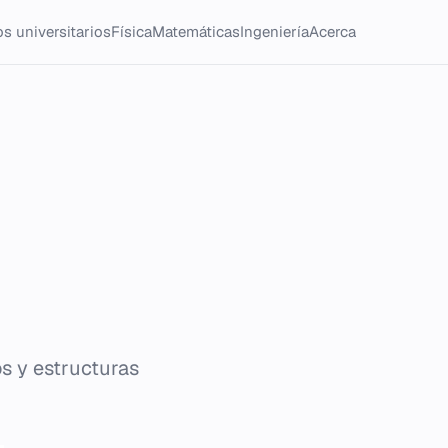
s universitarios
Física
Matemáticas
Ingeniería
Acerca
s y estructuras