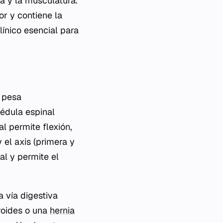
a y la musculatura.
ior y contiene la
línico esencial para
e pesa
édula espinal
l permite flexión,
y el axis (primera y
al y permite el
a vía digestiva
iroides o una
hernia