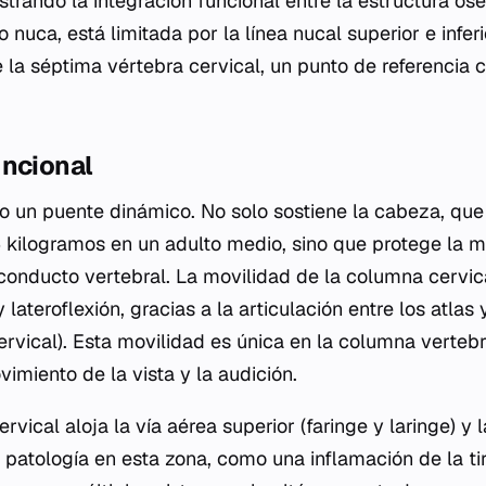
trando la integración funcional entre la estructura óse
o nuca, está limitada por la línea nucal superior e infer
 la séptima vértebra cervical, un punto de referencia c
uncional
o un puente dinámico. No solo sostiene la cabeza, qu
kilogramos en un adulto medio, sino que protege la m
 conducto vertebral. La movilidad de la columna cervica
 lateroflexión, gracias a la articulación entre los atlas 
rvical). Esta movilidad es única en la columna vertebr
imiento de la vista y la audición.
rvical aloja la vía aérea superior (faringe y laringe) y l
r patología en esta zona, como una inflamación de la t