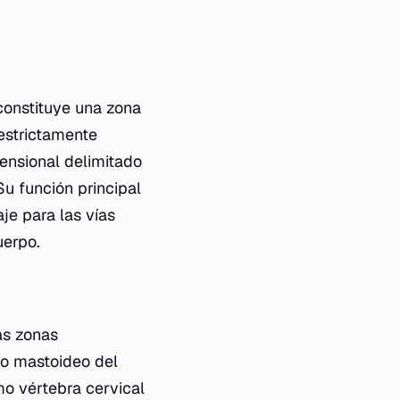
constituye una zona
 estrictamente
ensional delimitado
Su función principal
je para las vías
uerpo.
las zonas
so mastoideo del
mo vértebra cervical