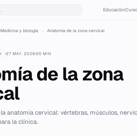
Educación
Curso
Medicina y biología
›
Anatomía de la zona cervical
A
27 MAY. 2026
25 MIN
mía de la zona
cal
la anatomía cervical: vértebras, músculos, nervio
ara la clínica.