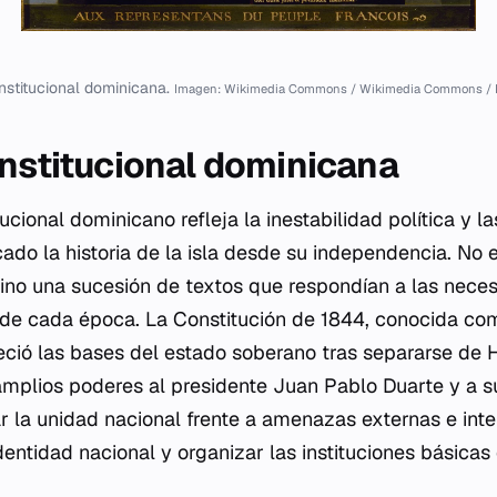
onstitucional dominicana.
Imagen: Wikimedia Commons / Wikimedia Commons / 
onstitucional dominicana
tucional dominicano refleja la inestabilidad política y l
do la historia de la isla desde su independencia. No e
sino una sucesión de textos que respondían a las nece
de cada época. La Constitución de 1844, conocida com
eció las bases del estado soberano tras separarse de Ha
mplios poderes al presidente Juan Pablo Duarte y a s
 la unidad nacional frente a amenazas externas e inter
dentidad nacional y organizar las instituciones básicas