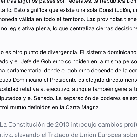
mientras algunos países son federales, la República D
ario. Esto significa que existe una sola Constitución, 
moneda válida en todo el territorio. Las provincias tie
 no legislativa plena, lo que centraliza ciertas decisio
o es otro punto de divergencia. El sistema dominicano 
tado y el Jefe de Gobierno coinciden en la misma perso
ema parlamentario, donde el gobierno depende de la co
ública Dominicana el Presidente es elegido directament
abilidad relativa al ejecutivo, aunque también genera 
putados y el Senado. La separación de poderes es estr
rol mutuo definidos en la Carta Magna.
La Constitución de 2010 introdujo cambios prof
tiva, elevando el Tratado de Unión Europea sobre