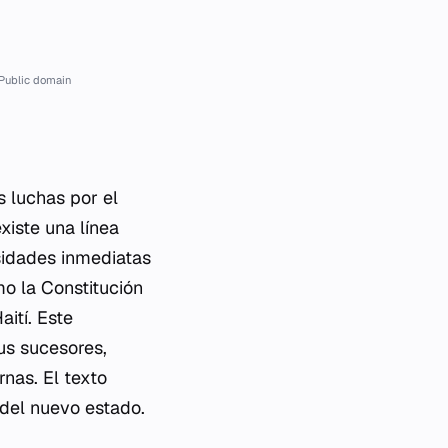
Public domain
as luchas por el
xiste una línea
sidades inmediatas
o la Constitución
ití. Este
us sucesores,
nas. El texto
 del nuevo estado.