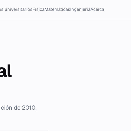
s universitarios
Física
Matemáticas
Ingeniería
Acerca
al
ución de 2010,