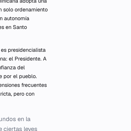
ominicana adopta una
un solo ordenamiento
nen autonomía
nes en Santo
es presidencialista
na: el Presidente. A
nfianza del
e por el pueblo.
tensiones frecuentes
icta, pero con
undos en la
 ciertas leyes