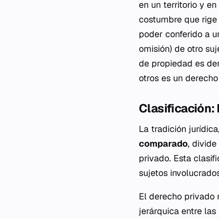
en un territorio y e
costumbre que rige a
poder conferido a u
omisión) de otro su
de propiedad es dere
otros es un derecho 
Clasificación:
La tradición jurídic
comparado
, divid
privado. Esta clasi
sujetos involucrados
El derecho privado 
jerárquica entre la