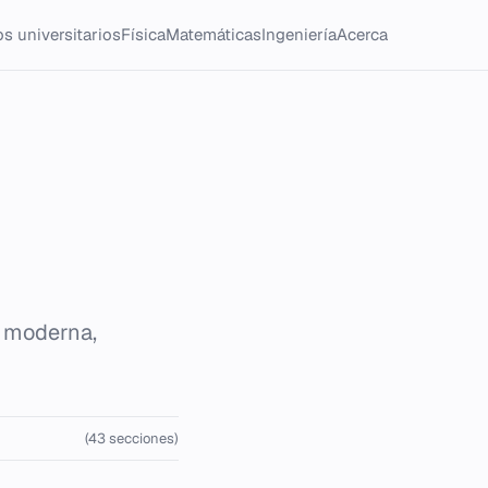
s universitarios
Física
Matemáticas
Ingeniería
Acerca
a moderna,
(43 secciones)