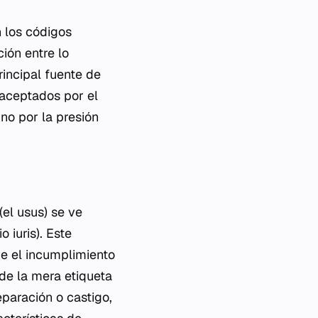
n los códigos
ción entre lo
rincipal fuente de
aceptados por el
ino por la presión
(el
usus
) se ve
io iuris
). Este
ue el incumplimiento
de la mera etiqueta
eparación o castigo,