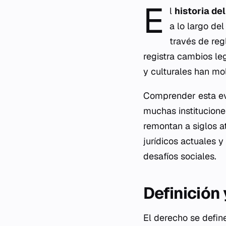
E
l
historia de
a lo largo de
través de reg
registra cambios le
y culturales han mol
Comprender esta evo
muchas institucione
remontan a siglos at
jurídicos actuales 
desafíos sociales.
Definición
El derecho se defi