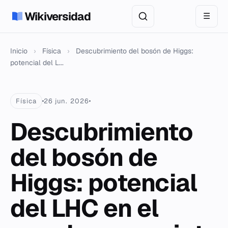
Wikiversidad
☰
Inicio
›
Física
›
Descubrimiento del bosón de Higgs:
potencial del L...
Física
26 jun. 2026
Descubrimiento
del bosón de
Higgs: potencial
del LHC en el