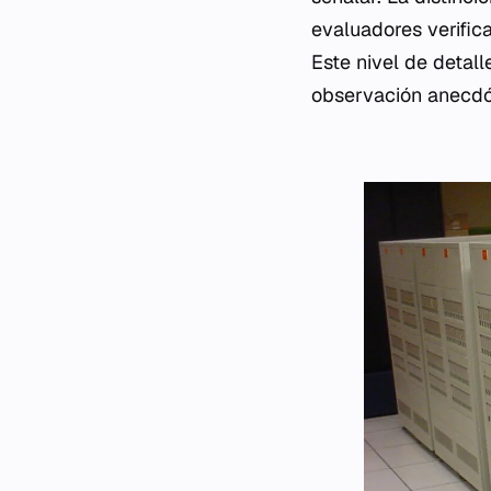
evaluadores verific
Este nivel de detall
observación anecdó