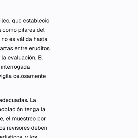
ileo, que estableció
a como pilares del
 no es válida hasta
artas entre eruditos
 la evaluación. El
 interrogada
 vigila celosamente
 adecuadas. La
población tenga la
e, el muestreo por
los revisores deben
adísticos, y los