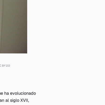
C BY 2.0
ue ha evolucionado
n al siglo XVII,