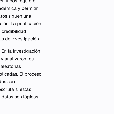
entíficos requiere
adémica y permitir
xtos siguen una
sión. La publicación
 credibilidad
s de investigación.
 En la
investigación
 y analizaron los
 aleatorias
plicadas. El proceso
ados son
escruta si estas
 datos son lógicas