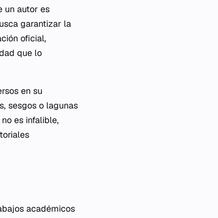
e un autor es
sca garantizar la
ción oficial,
idad que lo
ersos en su
os, sesgos o lagunas
o es infalible,
toriales
trabajos académicos