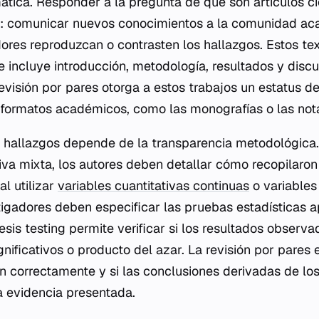
ática. Responder a la pregunta de qué son artículos ci
n: comunicar nuevos conocimientos a la comunidad ac
dores reproduzcan o contrasten los hallazgos. Estos te
e incluye introducción, metodología, resultados y discu
evisión por pares otorga a estos trabajos un estatus de
s formatos académicos, como las monografías o las nota
s hallazgos depende de la transparencia metodológica.
iva mixta, los autores deben detallar cómo recopilaron
al utilizar
variables cuantitativas continuas
o variables
stigadores deben especificar las pruebas estadísticas a
sis testing permite verificar si los resultados observ
nificativos o producto del azar. La revisión por pares 
n correctamente y si las conclusiones derivadas de los
a evidencia presentada.