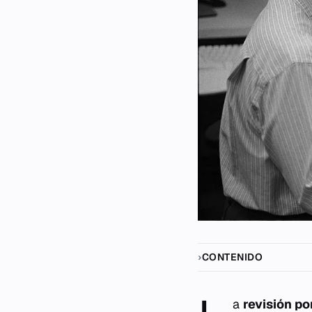
CONTENIDO
a
revisión po