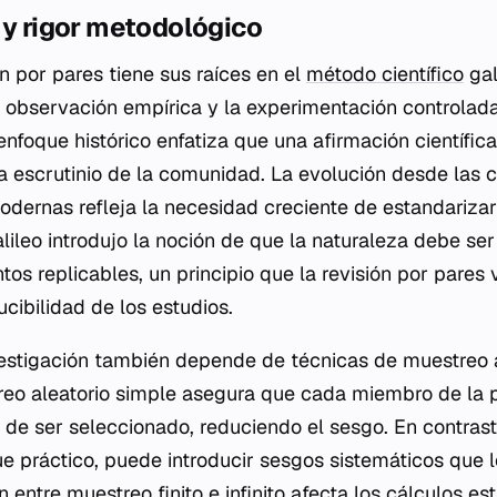
 y rigor metodológico
ión por pares tiene sus raíces en el
método científico
gal
a observación empírica y la experimentación controlad
nfoque histórico enfatiza que una afirmación científica
a escrutinio de la comunidad. La evolución desde las c
odernas refleja la necesidad creciente de estandarizar
lileo introdujo la noción de que la naturaleza debe ser
os replicables, un principio que la revisión por pares
ucibilidad de los estudios.
nvestigación también depende de técnicas de muestreo
reo aleatorio simple asegura que cada miembro de la 
de ser seleccionado, reduciendo el sesgo. En contrast
e práctico, puede introducir sesgos sistemáticos que 
n entre muestreo finito e infinito afecta los cálculos est