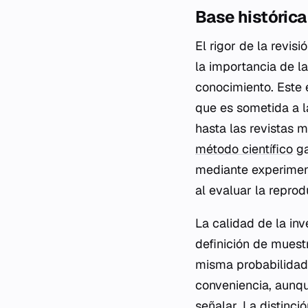
Base histórica
El rigor de la revis
la importancia de l
conocimiento. Este e
que es sometida a l
hasta las revistas m
método científico
ga
mediante experiment
al evaluar la reprod
La calidad de la i
definición de muest
misma probabilidad 
conveniencia, aunqu
señalar. La distinció