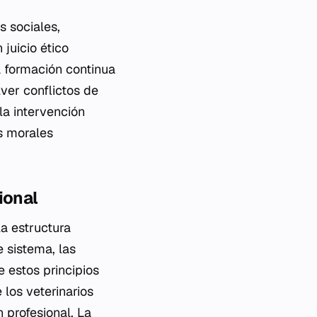
s sociales,
 juicio ético
a formación continua
lver conflictos de
la intervención
s morales
ional
a estructura
e sistema, las
e estos principios
 los veterinarios
 profesional. La