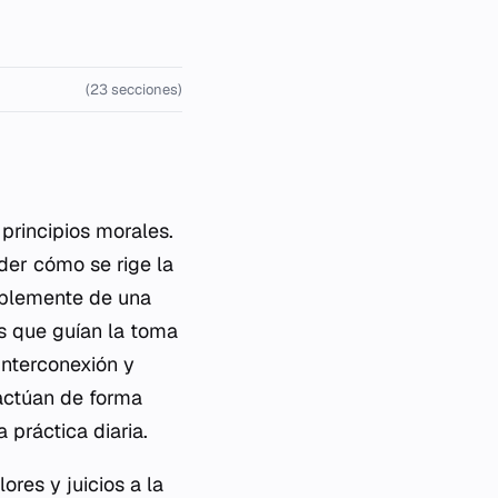
(23 secciones)
principios morales.
der cómo se rige la
implemente de una
es que guían la toma
 interconexión y
o actúan de forma
 práctica diaria.
ores y juicios a la