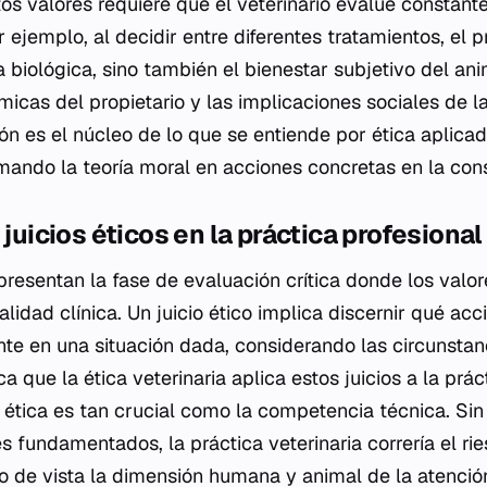
tos valores requiere que el veterinario evalúe constan
 ejemplo, al decidir entre diferentes tratamientos, el p
a biológica, sino también el bienestar subjetivo del ani
cas del propietario y las implicaciones sociales de l
ón es el núcleo de lo que se entiende por ética aplica
ormando la teoría moral en acciones concretas en la con
 juicios éticos en la práctica profesional
epresentan la fase de evaluación crítica donde los valo
alidad clínica. Un juicio ético implica discernir qué ac
 en una situación dada, considerando las circunstanc
a que la ética veterinaria aplica estos juicios a la prác
ética es tan crucial como la competencia técnica. Sin
es fundamentados, la práctica veterinaria correría el ri
 de vista la dimensión humana y animal de la atención