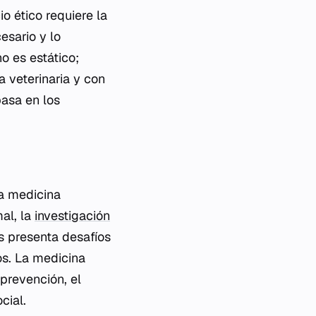
io ético requiere la
esario y lo
o es estático;
a veterinaria y con
basa en los
la medicina
mal, la
investigación
s presenta desafíos
os. La medicina
 prevención, el
cial.