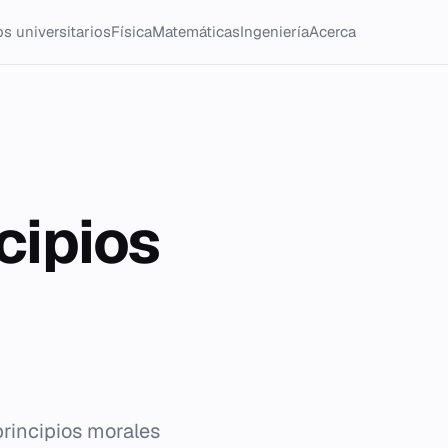
s universitarios
Física
Matemáticas
Ingeniería
Acerca
ncipios
principios morales