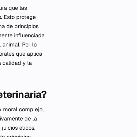
gura que las
. Esto protege
ma de principios
amente influenciada
 animal. Por lo
morales que aplica
a calidad y la
eterinaria?
 y moral complejo,
sivamente de la
juicios éticos.
de principios