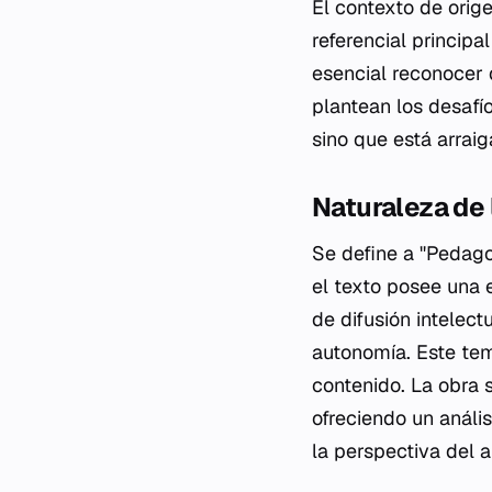
El contexto de orig
referencial principa
esencial reconocer q
plantean los desafío
sino que está arraig
Naturaleza de 
Se define a "Pedago
el texto posee una e
de difusión intelect
autonomía. Este tem
contenido. La obra 
ofreciendo un análi
la perspectiva del a