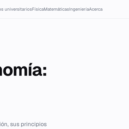
s universitarios
Física
Matemáticas
Ingeniería
Acerca
nomía:
ón, sus principios