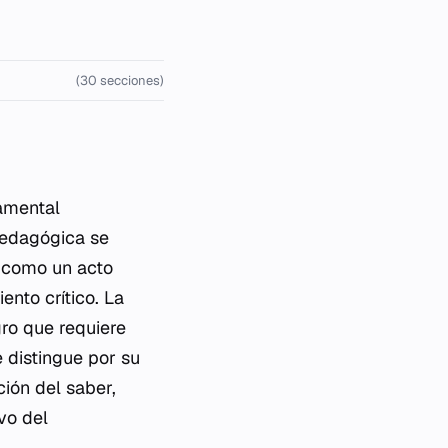
(30 secciones)
amental
 pedagógica se
n como un acto
ento crítico. La
gro que requiere
e distingue por su
ión del saber,
vo del