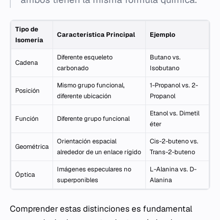
Tipo de
Característica Principal
Ejemplo
Isomería
Diferente esqueleto
Butano vs.
Cadena
carbonado
Isobutano
Mismo grupo funcional,
1-Propanol vs. 2-
Posición
diferente ubicación
Propanol
Etanol vs. Dimetil
Función
Diferente grupo funcional
éter
Orientación espacial
Cis-2-buteno vs.
Geométrica
alrededor de un enlace rígido
Trans-2-buteno
Imágenes especulares no
L-Alanina vs. D-
Óptica
superponibles
Alanina
Comprender estas distinciones es fundamental