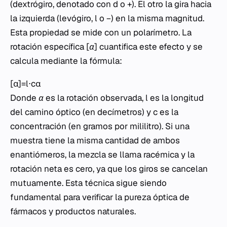
(dextrógiro, denotado con
d
o
+
). El otro la gira hacia
la izquierda (levógiro,
l
o
−
) en la misma magnitud.
Esta propiedad se mide con un polarímetro. La
rotación específica
[α]
cuantifica este efecto y se
calcula mediante la fórmula:
[α]=l⋅cα​
Donde
α
es la rotación observada,
l
es la longitud
del camino óptico (en decímetros) y
c
es la
concentración (en gramos por mililitro). Si una
muestra tiene la misma cantidad de ambos
enantiómeros, la mezcla se llama racémica y la
rotación neta es cero, ya que los giros se cancelan
mutuamente. Esta técnica sigue siendo
fundamental para verificar la pureza óptica de
fármacos y productos naturales.