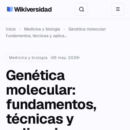
Wikiversidad
☰
Inicio
›
Medicina y biología
›
Genética molecular:
fundamentos, técnicas y aplica...
Medicina y biología
26 may. 2026
Genética
molecular:
fundamentos,
técnicas y