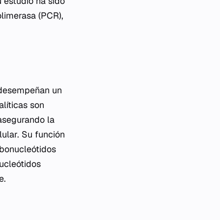
 estudio ha sido
olimerasa (PCR),
 desempeñan un
alíticas son
 asegurando la
lular. Su función
ibonucleótidos
nucleótidos
e.