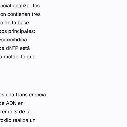
cial analizar los
ión contienen tres
do de la base
pos principales:
soxicitidina
ada dNTP está
a molde, lo que
s una transferencia
 de ADN en
tremo 3' de la
oxilo realiza un