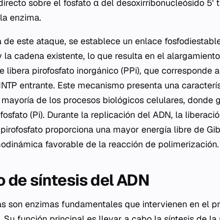
directo sobre el fosfato α del desoxirribonucleósido 5' t
 la enzima.
e este ataque, se establece un enlace fosfodiestable 
y la cadena existente, lo que resulta en el alargamient
 libera pirofosfato inorgánico (PPi), que corresponde a
dNTP entrante. Este mecanismo presenta una característ
mayoría de los procesos biológicos celulares, donde 
osfato (Pi). Durante la replicación del ADN, la liberac
 pirofosfato proporciona una mayor energía libre de Gib
modinámica favorable de la reacción de polimerización.
de síntesis del ADN
s son enzimas fundamentales que intervienen en el p
 Su función principal es llevar a cabo la síntesis de 