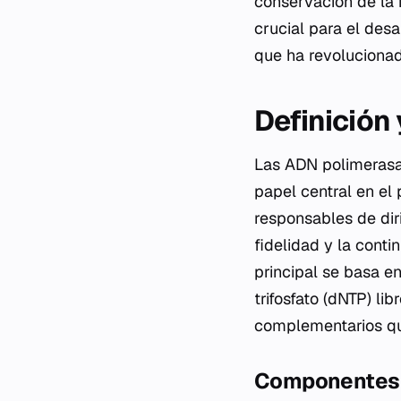
conservación de la 
crucial para el des
que ha revolucionado
Definición
Las ADN polimerasa
papel central en el 
responsables de dir
fidelidad y la conti
principal se basa e
trifosfato (dNTP) li
complementarios q
Componentes y