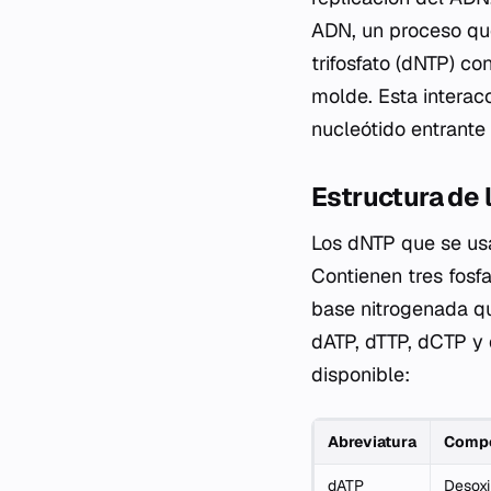
ADN, un proceso que
trifosfato (dNTP) c
molde. Esta interac
nucleótido entrante
Estructura de 
Los dNTP que se usa
Contienen tres fosfa
base nitrogenada qu
dATP, dTTP, dCTP y 
disponible:
Abreviatura
Comp
dATP
Desoxi