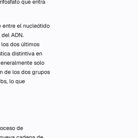
rifosfato que entra
entre el nucleótido
o del ADN.
 los dos últimos
ica distintiva en
generalmente solo
ión de los dos grupos
bs, lo que
roceso de
la nueva cadena de