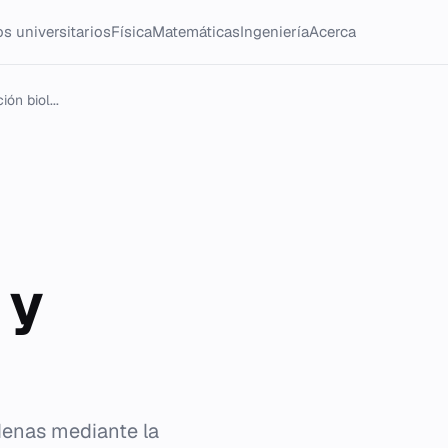
s universitarios
Física
Matemáticas
Ingeniería
Acerca
n biol...
 y
denas mediante la