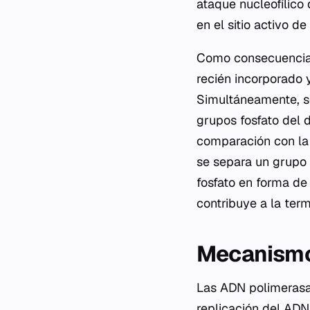
ataque nucleofílico 
en el sitio activo de
Como consecuencia d
recién incorporado 
Simultáneamente, se
grupos fosfato del 
comparación con la 
se separa un grupo f
fosfato en forma de
contribuye a la ter
Mecanismo 
Las ADN polimerasa
replicación del ADN.