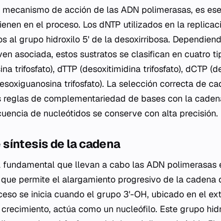
 mecanismo de acción de las ADN polimerasas, es esen
ienen en el proceso. Los dNTP utilizados en la replicac
os al grupo hidroxilo 5' de la desoxirribosa. Dependien
en asociada, estos sustratos se clasifican en cuatro ti
a trifosfato), dTTP (desoxitimidina trifosfato), dCTP (de
desoxiguanosina trifosfato). La selección correcta de c
s reglas de complementariedad de bases con la caden
cuencia de nucleótidos se conserve con alta precisión.
síntesis de la cadena
 fundamental que llevan a cabo las ADN polimerasas e
 que permite el alargamiento progresivo de la cadena
ceso se inicia cuando el grupo 3'-OH, ubicado en el ex
crecimiento, actúa como un nucleófilo. Este grupo hidr