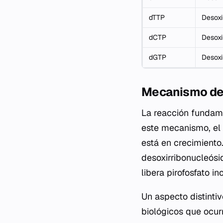
dTTP
Desoxi
dCTP
Desoxi
dGTP
Desoxi
Mecanismo de
La reacción fundame
este mecanismo, el 
está en crecimiento
desoxirribonucleósid
libera pirofosfato i
Un aspecto distinti
biológicos que ocurr