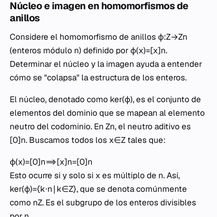
Núcleo e imagen en homomorfismos de
anillos
Considere el homomorfismo de anillos ϕ:Z→Zn​
(enteros módulo n) definido por ϕ(x)=[x]n​.
Determinar el núcleo y la imagen ayuda a entender
cómo se "colapsa" la estructura de los enteros.
El núcleo, denotado como ker(ϕ), es el conjunto de
elementos del dominio que se mapean al elemento
neutro del codominio. En Zn​, el neutro aditivo es
[0]n​. Buscamos todos los x∈Z tales que:
ϕ(x)=[0]n​⟹[x]n​=[0]n​
Esto ocurre si y solo si x es múltiplo de n. Así,
ker(ϕ)={k⋅n∣k∈Z}, que se denota comúnmente
como nZ. Es el subgrupo de los enteros divisibles
por n.