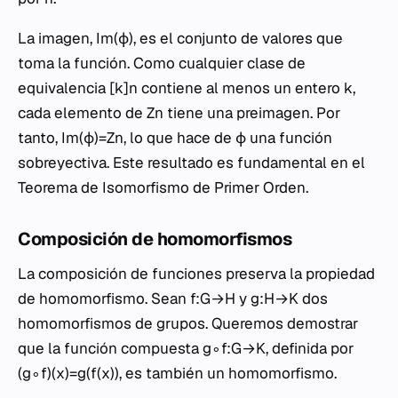
La imagen, Im(ϕ), es el conjunto de valores que
toma la función. Como cualquier clase de
equivalencia [k]n​ contiene al menos un entero k,
cada elemento de Zn​ tiene una preimagen. Por
tanto, Im(ϕ)=Zn​, lo que hace de ϕ una función
sobreyectiva. Este resultado es fundamental en el
Teorema de Isomorfismo de Primer Orden.
Composición de homomorfismos
La composición de funciones preserva la propiedad
de homomorfismo. Sean f:G→H y g:H→K dos
homomorfismos de grupos. Queremos demostrar
que la función compuesta g∘f:G→K, definida por
(g∘f)(x)=g(f(x)), es también un homomorfismo.