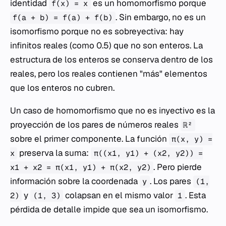
identidad
es un homomorfismo porque
f(x) = x
. Sin embargo, no es un
f(a + b) = f(a) + f(b)
isomorfismo porque no es sobreyectiva: hay
infinitos reales (como 0.5) que no son enteros. La
estructura de los enteros se conserva dentro de los
reales, pero los reales contienen "más" elementos
que los enteros no cubren.
Un caso de homomorfismo que no es inyectivo es la
proyección de los pares de números reales
ℝ²
sobre el primer componente. La función
π(x, y) =
preserva la suma:
x
π((x1, y1) + (x2, y2)) =
. Pero pierde
x1 + x2 = π(x1, y1) + π(x2, y2)
información sobre la coordenada
. Los pares
y
(1,
y
colapsan en el mismo valor
. Esta
2)
(1, 3)
1
pérdida de detalle impide que sea un isomorfismo.