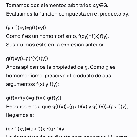
Tomamos dos elementos arbitrarios x,y∈G.
Evaluamos la función compuesta en el producto xy:
(g∘f)(xy)=g(f(xy))
Como f es un homomorfismo, f(xy)=f(x)f(y).
Sustituimos esto en la expresión anterior:
g(f(xy))=g(f(x)f(y))
Ahora aplicamos la propiedad de g. Como g es
homomorfismo, preserva el producto de sus
argumentos f(x) y f(y):
g(f(x)f(y))=g(f(x))⋅g(f(y))
Reconociendo que g(f(x))=(g∘f)(x) y g(f(y))=(g∘f)(y),
llegamos a:
(g∘f)(xy)=(g∘f)(x)⋅(g∘f)(y)