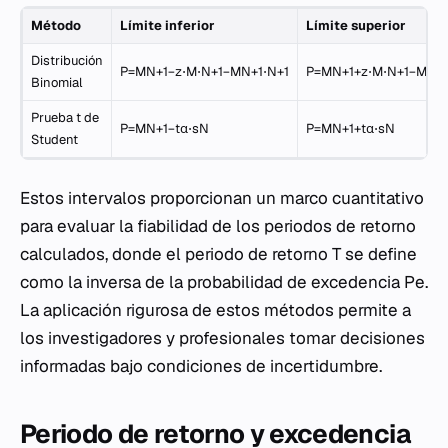
Método
Límite inferior
Límite superior
Distribución
P=MN+1−z⋅M⋅N+1−MN+1⋅N+1
P=MN+1+z⋅M⋅N+1−MN+1
Binomial
Prueba t de
P=MN+1−tα⋅sN
P=MN+1+tα⋅sN
Student
Estos intervalos proporcionan un marco cuantitativo
para evaluar la fiabilidad de los periodos de retorno
calculados, donde el periodo de retorno T se define
como la inversa de la probabilidad de excedencia Pe.
La aplicación rigurosa de estos métodos permite a
los investigadores y profesionales tomar decisiones
informadas bajo condiciones de incertidumbre.
Periodo de retorno y excedencia