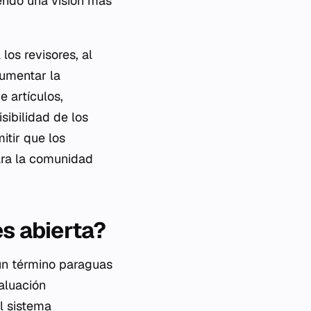
iendo una visión más
los revisores, al
aumentar la
e artículos,
sibilidad de los
itir que los
ara la comunidad
es abierta?
 un término paraguas
aluación
l sistema