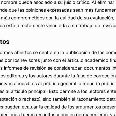
 nombre queda asociado a su juicio crítico. Al eliminar
ende que las opiniones expresadas sean más fundamen
n más comprometidos con la calidad de su evaluación,
a está directamente vinculada a su trabajo de revisió
rtos
ormes abiertos se centra en la publicación de los com
s por los revisores junto con el artículo académico fina
os informes de revisión se consideraban documentos int
os editores y los autores durante la fase de correcció
uelven accesibles al público general, a menudo publi
s al artículo principal. Esto permite a los lectores ent
ceptación o rechazo), sino también el razonamiento det
res pueden evaluar la calidad de los argumentos prese
objeciones fueron resueltas y cuáles permanecieron, y 