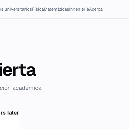
s universitarios
Física
Matemáticas
Ingeniería
Acerca
ierta
uación académica