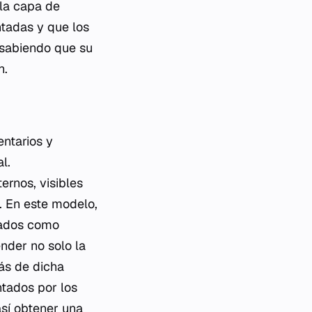
 la capa de
tadas y que los
 sabiendo que su
n.
entarios y
l.
ernos, visibles
n. En este modelo,
cados como
ender no solo la
rás de dicha
ntados por los
así obtener una