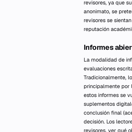
revisores, ya que su
anonimato, se pret
revisores se sienta
reputación académic
Informes abie
La modalidad de inf
evaluaciones escrita
Tradicionalmente, l
principalmente por l
estos informes se v
suplementos digitale
conclusión final (a
decisión. Los lecto
revisores, ver qué 