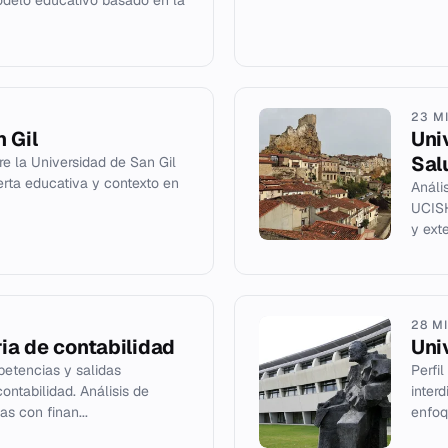
delo educativo basado en la
23 M
 Gil
Uni
Sal
e la Universidad de San Gil
erta educativa y contexto en
Análi
UCISH
y exte
28 M
ria de contabilidad
Uni
etencias y salidas
Perfi
ontabilidad. Análisis de
inter
as con finan...
enfoq