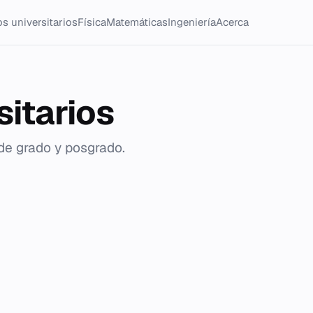
s universitarios
Física
Matemáticas
Ingeniería
Acerca
sitarios
 de grado y posgrado.