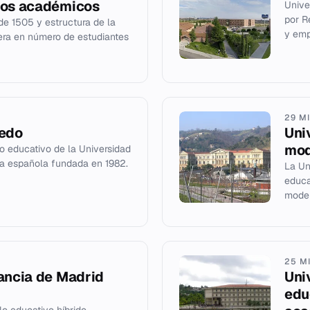
tos académicos
Unive
por R
sde 1505 y estructura de la
y emp
cera en número de estudiantes
29 M
ledo
Uni
mod
lo educativo de la Universidad
ica española fundada en 1982.
La Un
educa
model
25 M
tancia de Madrid
Uni
edu