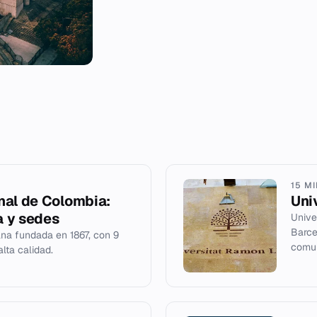
15 M
nal de Colombia:
Uni
a y sedes
Unive
Barce
ana fundada en 1867, con 9
comun
lta calidad.