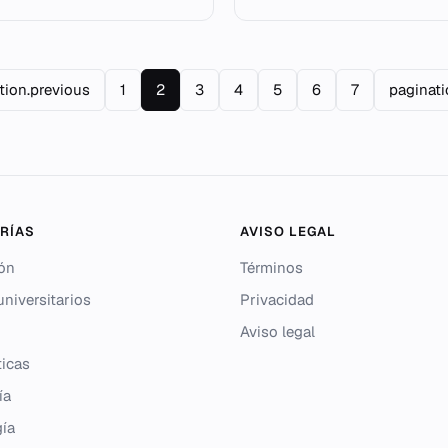
tion.previous
1
2
3
4
5
6
7
paginati
RÍAS
AVISO LEGAL
ón
Términos
niversitarios
Privacidad
Aviso legal
icas
ía
gía