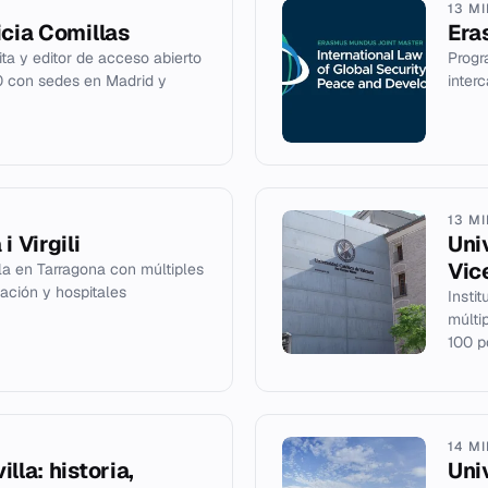
13 M
icia Comillas
Era
uita y editor de acceso abierto
Progr
0 con sedes en Madrid y
inter
13 M
i Virgili
Uni
Vic
la en Tarragona con múltiples
ación y hospitales
Insti
múlti
100 p
14 M
lla: historia,
Uni