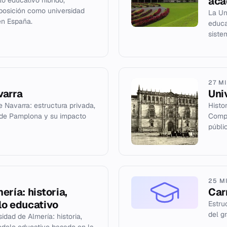
aca
o educativo híbrido,
posición como universidad
La Un
en España.
educa
siste
27 M
varra
Uni
e Navarra: estructura privada,
Histo
de Pamplona y su impacto
Compl
públi
25 M
ería: historia,
Car
lo educativo
Estru
del g
idad de Almería: historia,