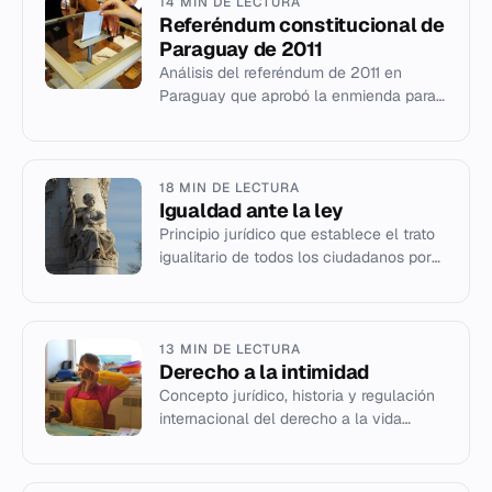
14 MIN DE LECTURA
Referéndum constitucional de
Paraguay de 2011
Análisis del referéndum de 2011 en
Paraguay que aprobó la enmienda para
el voto de los paraguayos en el exterior.
18 MIN DE LECTURA
Igualdad ante la ley
Principio jurídico que establece el trato
igualitario de todos los ciudadanos por
la ley sin discriminación estatal ni
privilegios.
13 MIN DE LECTURA
Derecho a la intimidad
Concepto jurídico, historia y regulación
internacional del derecho a la vida
privada y la protección de datos
personales.