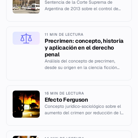
Sentencia de la Corte Suprema de
Argentina de 2013 sobre el control de
constitucionalidad y la elección del
Consejo de la Magistratura.
11 MIN DE LECTURA
Precrimen: concepto, historia
y aplicación en el derecho
penal
Análisis del concepto de precrimen,
desde su origen en la ciencia ficción
hasta su aplicación en la justicia
criminal y la teoría criminológ...
16 MIN DE LECTURA
Efecto Ferguson
Concepto jurídico-sociológico sobre el
aumento del crimen por reducción de la
vigilancia policial tras los disturbios de
2014.