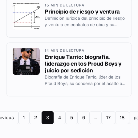
15 MIN DE LECTURA
Principio de riesgo y ventura
Definición jurídica del principio de riesgo
y ventura en contratos de obra y su
aplicación en la jurisprudencia
española.
14 MIN DE LECTURA
Enrique Tarrio: biografía,
liderazgo en los Proud Boys y
juicio por sedición
Biografía de Enrique Tarrio, líder de los
Proud Boys, su condena por el asalto al
Capitolio de 2021 y su indulto en 2025.
revious
1
2
3
4
5
6
...
17
18
pa