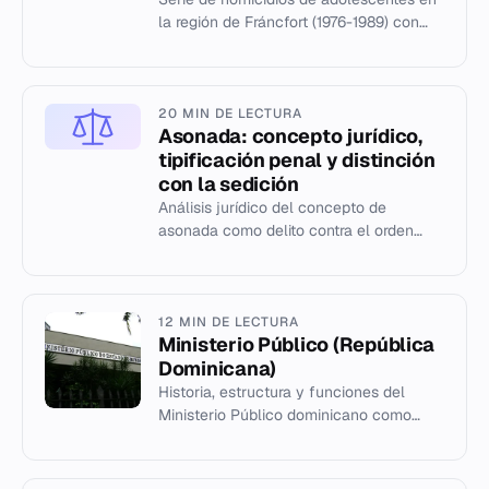
la región de Fráncfort (1976-1989) con
cuerpos hallados en alcantarillas y
plantas de tratamiento.
20 MIN DE LECTURA
Asonada: concepto jurídico,
tipificación penal y distinción
con la sedición
Análisis jurídico del concepto de
asonada como delito contra el orden
público, su definición en la RAE y su
diferenciación de la sedición.
12 MIN DE LECTURA
Ministerio Público (República
Dominicana)
Historia, estructura y funciones del
Ministerio Público dominicano como
nexo entre el Poder Ejecutivo y el
Judicial.