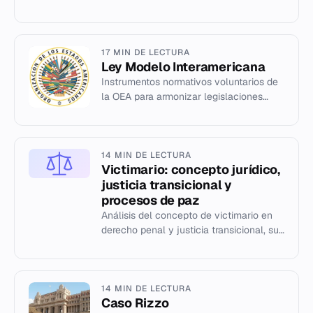
aplicación en 40 países. Definición, tipos
y contexto histórico.
17 MIN DE LECTURA
Ley Modelo Interamericana
Instrumentos normativos voluntarios de
la OEA para armonizar legislaciones
nacionales en derechos humanos,
seguridad y economía.
14 MIN DE LECTURA
Victimario: concepto jurídico,
justicia transicional y
procesos de paz
Análisis del concepto de victimario en
derecho penal y justicia transicional, su
rol en conflictos armados y dictaduras, y
las estrategias d...
14 MIN DE LECTURA
Caso Rizzo