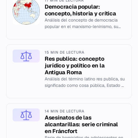
17 MIN DE LECTURA
Democracia popular:
concepto, historia y crítica
Análisis del concepto de democracia
popular en el marxismo-leninismo, su
aplicación histórica y las críticas sobre
su naturaleza política.
15 MIN DE LECTURA
Res publica: concepto
jurídico y político en la
Antigua Roma
Análisis del término latino res publica, su
significado como cosa pública, Estado y
forma de gobierno en la historia romana.
14 MIN DE LECTURA
Asesinatos de las
alcantarillas: serie criminal
en Fráncfort
Serie de homicidios de adolescentes en