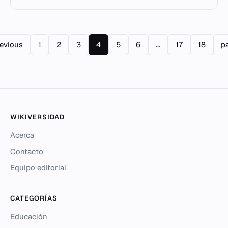
contractual.
revious
1
2
3
4
5
6
...
17
18
pa
WIKIVERSIDAD
Acerca
Contacto
Equipo editorial
CATEGORÍAS
Educación