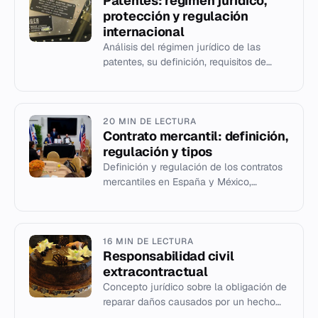
Patentes: régimen jurídico,
protección y regulación
internacional
Análisis del régimen jurídico de las
patentes, su definición, requisitos de
patentabilidad, duración y marco
normativo internacional y europ...
20 MIN DE LECTURA
Contrato mercantil: definición,
regulación y tipos
Definición y regulación de los contratos
mercantiles en España y México,
incluyendo tipos, características y
diferencias con el derecho civi...
16 MIN DE LECTURA
Responsabilidad civil
extracontractual
Concepto jurídico sobre la obligación de
reparar daños causados por un hecho
propio o ajeno, fuera del ámbito