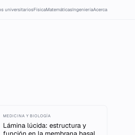
s universitarios
Física
Matemáticas
Ingeniería
Acerca
MEDICINA Y BIOLOGÍA
Lámina lúcida: estructura y
función en la membrana basal