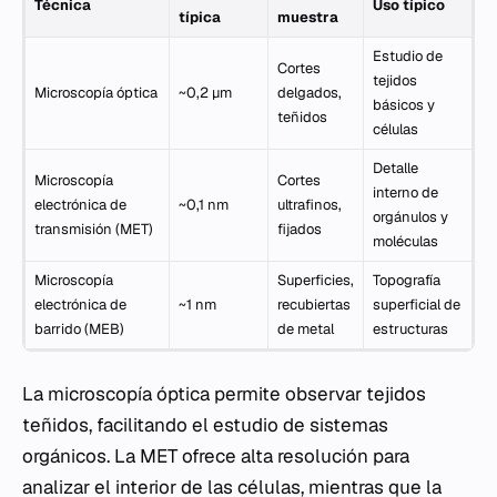
Técnica
Uso típico
típica
muestra
Estudio de
Cortes
tejidos
Microscopía óptica
~0,2 µm
delgados,
básicos y
teñidos
células
Detalle
Microscopía
Cortes
interno de
electrónica de
~0,1 nm
ultrafinos,
orgánulos y
transmisión (MET)
fijados
moléculas
Microscopía
Superficies,
Topografía
electrónica de
~1 nm
recubiertas
superficial de
barrido (MEB)
de metal
estructuras
La microscopía óptica permite observar tejidos
teñidos, facilitando el estudio de sistemas
orgánicos. La MET ofrece alta resolución para
analizar el interior de las células, mientras que la