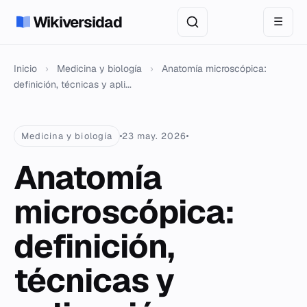
Wikiversidad
☰
Inicio
›
Medicina y biología
›
Anatomía microscópica:
definición, técnicas y apli...
Medicina y biología
23 may. 2026
Anatomía
microscópica:
definición,
técnicas y