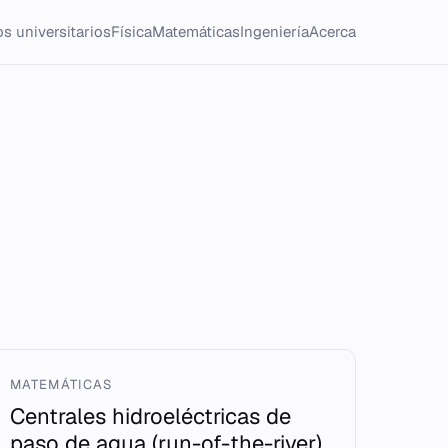
s universitarios
Física
Matemáticas
Ingeniería
Acerca
MATEMÁTICAS
Centrales hidroeléctricas de
paso de agua (run-of-the-river)