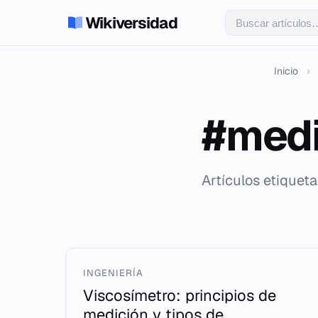
Wikiversidad
Inicio
›
#medi
Artículos etiquet
INGENIERÍA
Viscosímetro: principios de
medición y tipos de