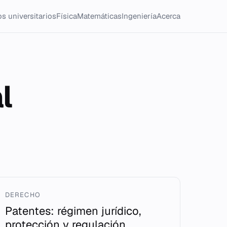
s universitarios
Física
Matemáticas
Ingeniería
Acerca
l
DERECHO
Patentes: régimen jurídico,
protección y regulación