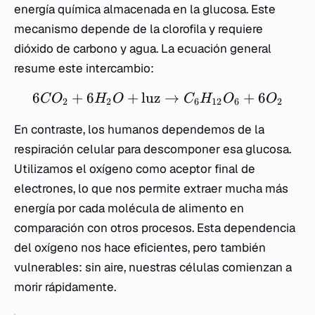
energía química almacenada en la glucosa. Este
mecanismo depende de la clorofila y requiere
dióxido de carbono y agua. La ecuación general
resume este intercambio:
6
+
6
+
luz
→
+
6
C
O
H
O
C
H
O
O
2
2
6
12
6
2
En contraste, los humanos dependemos de la
respiración celular para descomponer esa glucosa.
Utilizamos el oxígeno como aceptor final de
electrones, lo que nos permite extraer mucha más
energía por cada molécula de alimento en
comparación con otros procesos. Esta dependencia
del oxígeno nos hace eficientes, pero también
vulnerables: sin aire, nuestras células comienzan a
morir rápidamente.