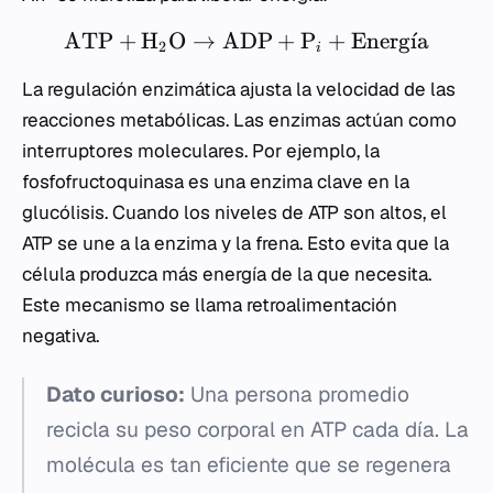
ATP
+
H
O
→
ADP
+
P
+
Energ
ˊ
ı
a
2
i
La regulación enzimática ajusta la velocidad de las
reacciones metabólicas. Las enzimas actúan como
interruptores moleculares. Por ejemplo, la
fosfofructoquinasa es una enzima clave en la
glucólisis. Cuando los niveles de ATP son altos, el
ATP se une a la enzima y la frena. Esto evita que la
célula produzca más energía de la que necesita.
Este mecanismo se llama retroalimentación
negativa.
Dato curioso:
Una persona promedio
recicla su peso corporal en ATP cada día. La
molécula es tan eficiente que se regenera