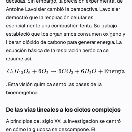
décadas. Sin embargo, la precisión experimental de
Antoine Lavoisier cambió la perspectiva. Lavoisier
demostró que la respiración celular es
esencialmente una combustión lenta. Su trabajo
estableció que los organismos consumen oxígeno y
liberan dióxido de carbono para generar energía. La
ecuación básica de la respiración aeróbica se
resume así:
+
6
→
6
+
6
+
Energ
ˊ
ı
a
C
H
O
O
C
O
H
O
6
12
6
2
2
2
. Esta visión química sentó las bases de la
bioenergética.
De las vías lineales a los ciclos complejos
A principios del siglo XX, la investigación se centró
en cómo la glucosa se descompone. El