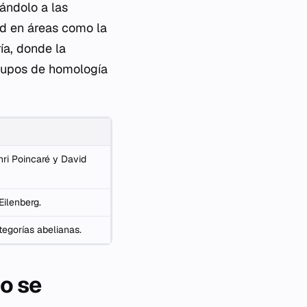
ándolo a las
ad en áreas como la
ía, donde la
grupos de homología
nri Poincaré y David
Eilenberg.
tegorías abelianas.
o se