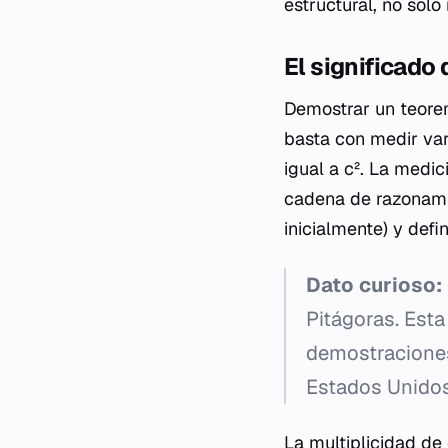
estructural, no solo
El significad
Demostrar un teorem
basta con medir var
igual a
c²
. La medic
cadena de razonami
inicialmente) y defi
Dato curioso:
Pitágoras. Esta
demostraciones 
Estados Unidos
La multiplicidad d