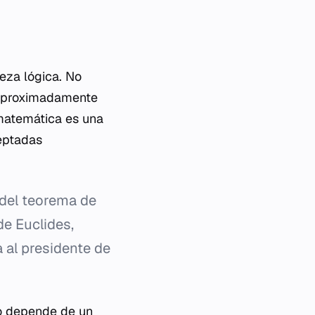
eza lógica. No
aproximadamente
 matemática es una
eptadas
del teorema de
de Euclides,
 al presidente de
no depende de un