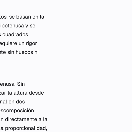
tos
, se basan en la
hipotenusa y se
os cuadrados
equiere un rigor
te sin huecos ni
tenusa. Sin
zar la altura desde
inal en dos
descomposición
an directamente a la
la proporcionalidad,