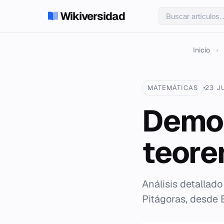
Wikiversidad
Inicio
›
MATEMÁTICAS
23 J
Demos
teore
Análisis detallad
Pitágoras, desde E