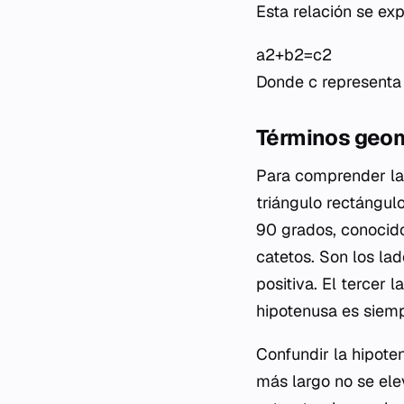
Esta relación se ex
a2+b2=c2
Donde
c
representa
Términos geom
Para comprender la 
triángulo rectángul
90 grados, conocid
catetos. Son los la
positiva. El tercer 
hipotenusa es siemp
Confundir la hipoten
más largo no se elev