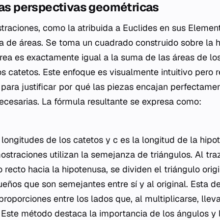
las perspectivas geométricas
raciones, como la atribuida a Euclides en sus
Elemen
a de áreas. Se toma un cuadrado construido sobre la 
ea es exactamente igual a la suma de las áreas de l
s catetos. Este enfoque es visualmente intuitivo pero r
 para justificar por qué las piezas encajan perfectamen
ecesarias. La fórmula resultante se expresa como:
 longitudes de los catetos y
c
es la longitud de la hipo
straciones utilizan la semejanza de triángulos. Al tra
o recto hacia la hipotenusa, se dividen el triángulo orig
eños que son semejantes entre sí y al original. Esta 
roporciones entre los lados que, al multiplicarse, llev
. Este método destaca la importancia de los ángulos y 