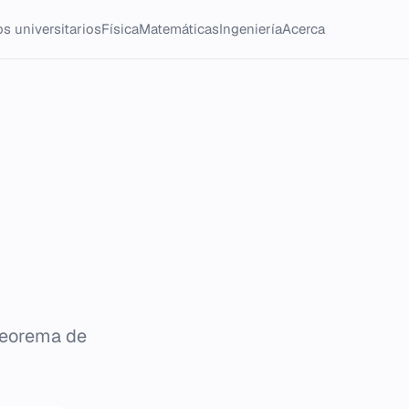
s universitarios
Física
Matemáticas
Ingeniería
Acerca
 teorema de