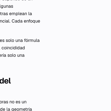
Algunas
otras emplean la
encial. Cada enfoque
es solo una fórmula
a coincididad
ría solo una
del
oras no es un
 de la geometría