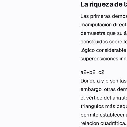
La riqueza de 
Las primeras demost
manipulación direct
demuestra que su ár
construidos sobre lo
lógico considerable
superposiciones inn
a2+b2=c2
Donde
a
y
b
son las
embargo, otras demo
el vértice del ángul
triángulos más pequ
permite establecer p
relación cuadrática