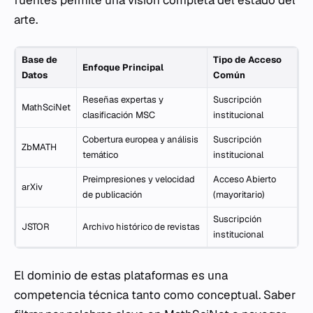
fuentes permite una visión completa del estado del
arte.
Base de
Tipo de Acceso
Enfoque Principal
Datos
Común
Reseñas expertas y
Suscripción
MathSciNet
clasificación MSC
institucional
Cobertura europea y análisis
Suscripción
ZbMATH
temático
institucional
Preimpresiones y velocidad
Acceso Abierto
arXiv
de publicación
(mayoritario)
Suscripción
JSTOR
Archivo histórico de revistas
institucional
El dominio de estas plataformas es una
competencia técnica tanto como conceptual. Saber