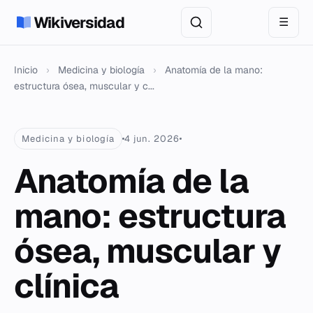
Wikiversidad
☰
Inicio
›
Medicina y biología
›
Anatomía de la mano:
estructura ósea, muscular y c...
Medicina y biología
4 jun. 2026
Anatomía de la
mano: estructura
ósea, muscular y
clínica