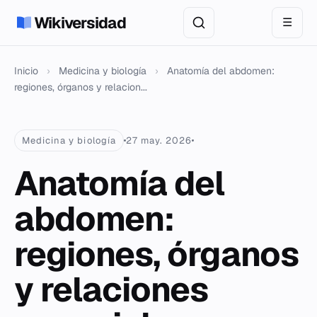
Wikiversidad
☰
Inicio
›
Medicina y biología
›
Anatomía del abdomen:
regiones, órganos y relacion...
Medicina y biología
27 may. 2026
Anatomía del
abdomen:
regiones, órganos
y relaciones