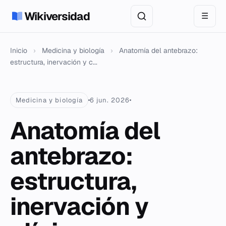
Wikiversidad
☰
Inicio
›
Medicina y biología
›
Anatomía del antebrazo:
estructura, inervación y c...
Medicina y biología
6 jun. 2026
Anatomía del
antebrazo:
estructura,
inervación y