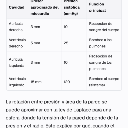
Grosor
Presión
Función
Cavidad
aproximado del
sistólica
principal
miocardio
(mmHg)
Aurícula
Recepción de
3 mm
10
derecha
sangre del cuerpo
Ventrículo
Bombeo a los
5 mm
25
derecho
pulmones
Recepción de
Aurícula
3 mm
10
sangre de los
izquierda
pulmones
Ventrículo
Bombeo al cuerpo
15 mm
120
izquierdo
(sistema)
La relación entre presión y área de la pared se
puede aproximar con la ley de Laplace para una
esfera, donde la tensión de la pared depende de la
presión y el radio. Esto explica por qué, cuando el