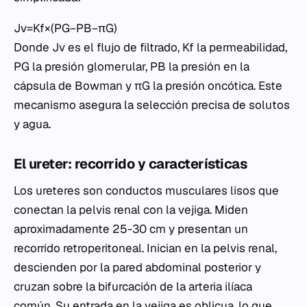
Jv​=Kf​×(PG​−PB​−πG​)
Donde Jv​ es el flujo de filtrado, Kf​ la permeabilidad,
PG​ la presión glomerular, PB​ la presión en la
cápsula de Bowman y πG​ la presión oncótica. Este
mecanismo asegura la selección precisa de solutos
y agua.
El ureter: recorrido y características
Los ureteres son conductos musculares lisos que
conectan la pelvis renal con la vejiga. Miden
aproximadamente 25-30 cm y presentan un
recorrido retroperitoneal. Inician en la pelvis renal,
descienden por la pared abdominal posterior y
cruzan sobre la bifurcación de la arteria ilíaca
común. Su entrada en la vejiga es oblicua, lo que