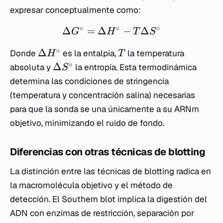
expresar conceptualmente como:
∘
∘
∘
Δ
=
Δ
−
Δ
G
H
T
S
∘
Δ
Donde
es la entalpía,
la temperatura
H
T
∘
Δ
absoluta y
la entropía. Esta termodinámica
S
determina las condiciones de stringencia
(temperatura y concentración salina) necesarias
para que la sonda se una únicamente a su ARNm
objetivo, minimizando el ruido de fondo.
Diferencias con otras técnicas de blotting
La distinción entre las técnicas de blotting radica en
la macromolécula objetivo y el método de
detección. El Southern blot implica la digestión del
ADN con enzimas de restricción, separación por