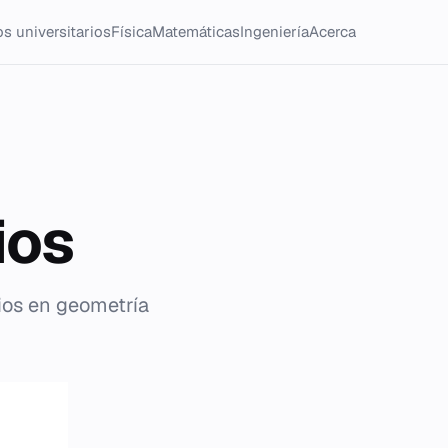
s universitarios
Física
Matemáticas
Ingeniería
Acerca
ios
ios en geometría