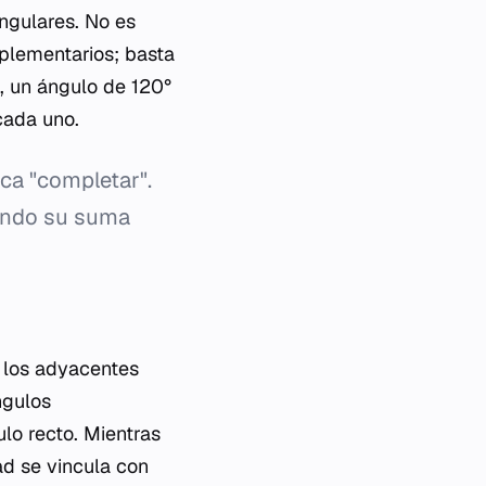
ngulares. No es
plementarios; basta
, un ángulo de 120°
cada uno.
ica "completar".
uando su suma
y los adyacentes
ngulos
lo recto. Mientras
ad se vincula con