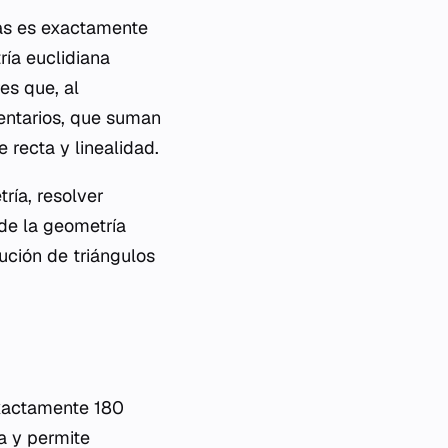
as es exactamente
ía euclidiana
es que, al
entarios, que suman
 recta y linealidad.
ría, resolver
nde la geometría
ución de triángulos
xactamente 180
a y permite