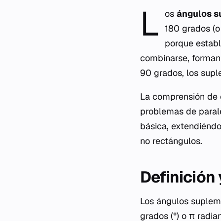
L
os
ángulos s
180 grados (o
porque establ
combinarse, forman 
90 grados, los supl
La comprensión de e
problemas de paralel
básica, extendiéndos
no rectángulos.
Definición
Los ángulos suplem
grados (°) o π radi