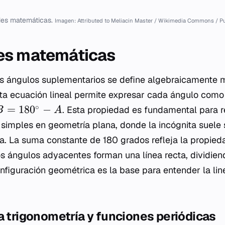
des matemáticas.
Imagen: Attributed to Meliacin Master / Wikimedia Commons / P
es matemáticas
os ángulos suplementarios se define algebraicamente 
sta ecuación lineal permite expresar cada ángulo como 
∘
=
18
0
−
. Esta propiedad es fundamental para r
B
A
 simples en geometría plana, donde la incógnita suele
. La suma constante de 180 grados refleja la propieda
 ángulos adyacentes forman una línea recta, dividien
nfiguración geométrica es la base para entender la lin
a trigonometría y funciones periódicas