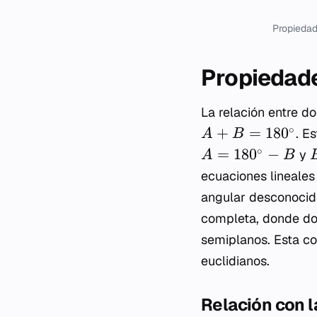
Propieda
Propiedad
La relación entre d
∘
+
=
18
0
. E
A
B
∘
=
18
0
−
y
A
B
ecuaciones lineales
angular desconocida
completa, donde dos
semiplanos. Esta co
euclidianos.
Relación con l