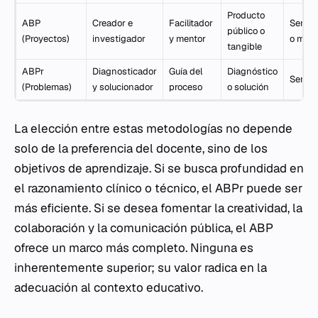
Producto
ABP
Creador e
Facilitador
Seman
público o
(Proyectos)
investigador
y mentor
o mes
tangible
ABPr
Diagnosticador
Guía del
Diagnóstico
Seman
(Problemas)
y solucionador
proceso
o solución
La elección entre estas metodologías no depende
solo de la preferencia del docente, sino de los
objetivos de aprendizaje. Si se busca profundidad en
el razonamiento clínico o técnico, el ABPr puede ser
más eficiente. Si se desea fomentar la creatividad, la
colaboración y la comunicación pública, el ABP
ofrece un marco más completo. Ninguna es
inherentemente superior; su valor radica en la
adecuación al contexto educativo.