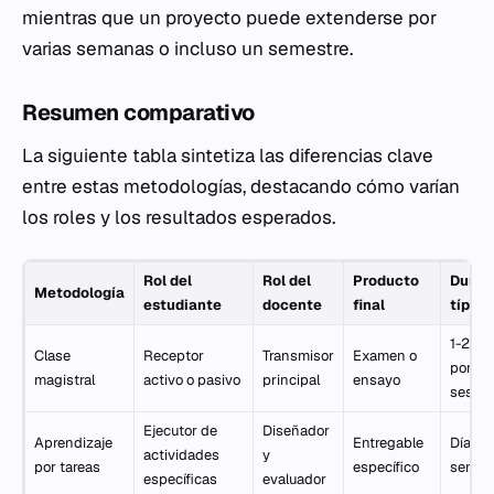
mientras que un proyecto puede extenderse por
varias semanas o incluso un semestre.
Resumen comparativo
La siguiente tabla sintetiza las diferencias clave
entre estas metodologías, destacando cómo varían
los roles y los resultados esperados.
Rol del
Rol del
Producto
Durac
Metodología
estudiante
docente
final
típica
1-2 ho
Clase
Receptor
Transmisor
Examen o
por
magistral
activo o pasivo
principal
ensayo
sesión
Ejecutor de
Diseñador
Aprendizaje
Entregable
Días o
actividades
y
por tareas
específico
seman
específicas
evaluador