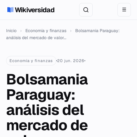
Wikiversidad
☰
Inicio
›
Economía y finanzas
›
Bolsamania Paraguay:
análisis del mercado de valor...
Economía y finanzas
20 jun. 2026
Bolsamania
Paraguay:
análisis del
mercado de