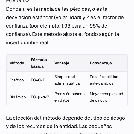
FG=μ×σ×Z
Donde
μ
es la media de las pérdidas,
σ
es la
desviación estándar (volatilidad) y
Z
es el factor de
confianza (por ejemplo, 1.96 para un 95% de
confianza). Este método ajusta el fondo según la
incertidumbre real.
Fórmula
Método
Ventaja
Desventaja
básica
Simplicidad
Poca flexibilidad
Estático
FG=C×P
administrativa
ante cambios
Precisión basada
Mayor complejidad
Dinámico
FG=μ×σ×Z
en datos
de cálculo
La elección del método depende del tipo de riesgo
y de los recursos de la entidad. Las pequeñas