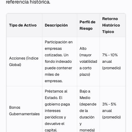
referencia histórica.
Retorno
Perfil de
Tipo de Activo
Descripción
Histórico
Riesgo
Típico
Participación en
empresas
Alto
cotizadas. Un
(mayor
7% - 10%
Acciones (Índice
fondo indexado
volatilidad
anual
Global)
puede contener
a corto
(promedio)
miles de
plazo)
empresas.
Préstamos al
Bajo a
Estado. El
Medio
gobierno paga
(depende
3% - 5%
Bonos
intereses
de la
anual
Gubernamentales
periódicos y
duración
(promedio)
devuelve el
y
capital.
moneda)