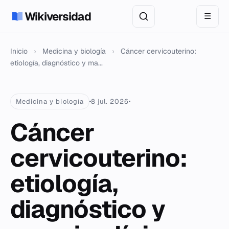
Wikiversidad
☰
Inicio
›
Medicina y biología
›
Cáncer cervicouterino:
etiología, diagnóstico y ma...
Medicina y biología
8 jul. 2026
Cáncer
cervicouterino:
etiología,
diagnóstico y